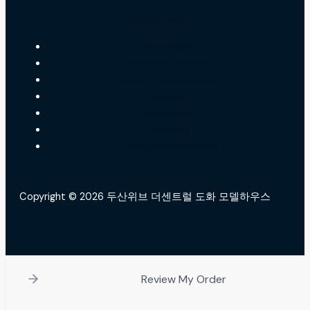
Features
Enterprise
Customer Service
Media & Entertainment
Product
Marketing
Analytics
Professional Services
Copyright © 2026 두산위브 더센트럴 도화 모델하우스
Review My Order