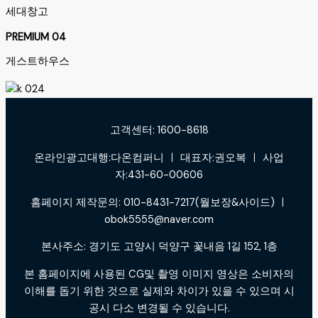
세대창고
PREMIUM 04
게스트하우스
고객센터: 1600-8618
온라인광고대행:다온컴퍼니 ㅣ 대표자:권오복 ㅣ 사업
자:431-60-00606
홈페이지 제작문의: 010-8431-7217(월보장&사이드) ㅣ
obok5555@naver.com
본사주소: 경기도 고양시 덕양구 꽃내음 1길 152, 1층
본 홈페이지에 사용된 CG및 촬영 이미지 영상은 소비자의
이해를 돕기 위한 것으로 실제와 차이가 있을 수 있으며 시
공시 다소 변경될 수 있습니다.