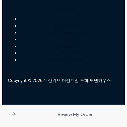
Features
Enterprise
Customer Service
Media & Entertainment
Product
Marketing
Analytics
Professional Services
Copyright © 2026 두산위브 더센트럴 도화 모델하우스
Review My Order