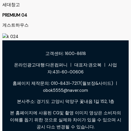
세대창고
PREMIUM 04
게스트하우스
고객센터: 1600-8618
온라인광고대행:다온컴퍼니 ㅣ 대표자:권오복 ㅣ 사업
자:431-60-00606
홈페이지 제작문의: 010-8431-7217(월보장&사이드) ㅣ
obok5555@naver.com
본사주소: 경기도 고양시 덕양구 꽃내음 1길 152, 1층
본 홈페이지에 사용된 CG및 촬영 이미지 영상은 소비자의
이해를 돕기 위한 것으로 실제와 차이가 있을 수 있으며 시
공시 다소 변경될 수 있습니다.